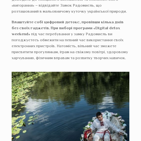
«вигорання» – відвідайте Замок Радомисль, що
розташований в мальовничому куточку української природи.
Влаштуйте собі цифровий детокс, провівши кілька днів
без своїх гаджетів. При виборі програми «Digital detox
weekend»
під час перебування у замку Радомисль ви
погоджуєтесь обмежити на певний час використання своїх
електронних пристроїв. Натомість, вільний час зможете
присвятити прогулянкам, іграм на свіжому повітрі, здоровому
харчуванню, фізичним вправам та розвитку творчих навичок.