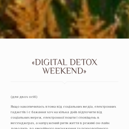
«DIGITAL DETOX
WEEKEND»
(для двох осіб)
Якщо накопичилась втома від соціальних медіа, електронних
гаджетів і є бажання хоч на кілька днів відпочити від
соціальних мереж, електронної пошти і сповіщень в
месенджерах, а напружений ритм життя в режимі он-лайн
доводить до емоційного виснаження та психологічного